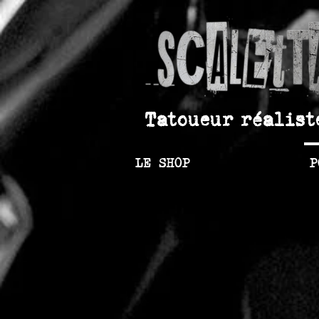
Tatoueur réalist
LE SHOP
P