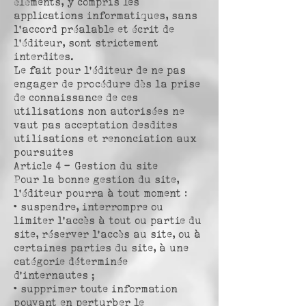
éléments, y compris les
applications informatiques, sans
l’accord préalable et écrit de
l’éditeur, sont strictement
interdites.
Le fait pour l’éditeur de ne pas
engager de procédure dès la prise
de connaissance de ces
utilisations non autorisées ne
vaut pas acceptation desdites
utilisations et renonciation aux
poursuites
Article 4 – Gestion du site
Pour la bonne gestion du site,
l’éditeur pourra à tout moment :
• suspendre, interrompre ou
limiter l’accès à tout ou partie du
site, réserver l’accès au site, ou à
certaines parties du site, à une
catégorie déterminée
d’internautes ;
• supprimer toute information
pouvant en perturber le