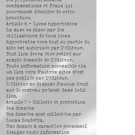
condamnations et frais qui
pourraient découler de cette
procédure.
Article 6 – Liens hypertextes
La mise en place par les
utilisateurs de tous liens
hypertextes vers tout ou partie du
site est autorisée par l’éditeur.
Tout lien devra être retiré sur
simple demande de l’éditeur.
Toute information accessible via
un lien vers d’autres sites n’est
pas publiée par l’éditeur.
L’éditeur ne dispose d’aucun droit
sur le contenu présent dans ledit
lien.
Article 7 – Collecte et protection
des données
Vos données sont collectées par
Lucas Scaletta.
Une donnée à caractère personnel
désigne toute information