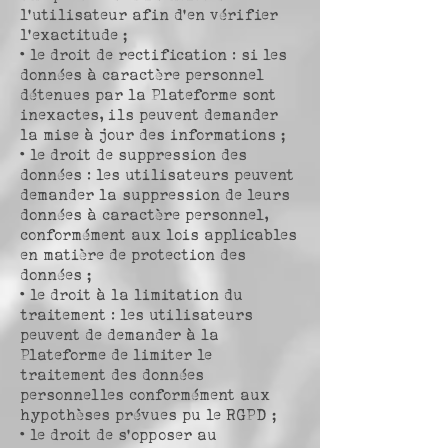
l’utilisateur afin d’en vérifier
l’exactitude ;
• le droit de rectification : si les
données à caractère personnel
détenues par la Plateforme sont
inexactes, ils peuvent demander
la mise à jour des informations ;
• le droit de suppression des
données : les utilisateurs peuvent
demander la suppression de leurs
données à caractère personnel,
conformément aux lois applicables
en matière de protection des
données ;
• le droit à la limitation du
traitement : les utilisateurs
peuvent de demander à la
Plateforme de limiter le
traitement des données
personnelles conformément aux
hypothèses prévues pu le RGPD ;
• le droit de s’opposer au