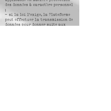
des données à caractère personnel
;
– si la loi l’exige, la Plateforme
peut effectuer la transmission de
données pour donner suite aux
réclamations présentées contre la
Plateforme et se conformer aux
procédures administratives et
judiciaires.
Article 12 – Offres commerciales
Vous êtes susceptible de recevoir
des offres commerciales de
l’éditeur. Si vous ne le souhaitez
pas, veuillez cliquer sur le lien
suivant
:
tattooscaletta@gmail.com
Vos données sont susceptibles
d’être utilisées par les
partenaires de l’éditeur à des
fins de prospection commerciale,
si vous ne le souhaitez pas,
veuillez cliquer sur le lien