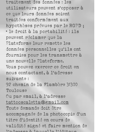
traitement des données : les
utilisateurs peuvent s’opposer à
ce que leurs données soient
traitées conformément aux
hypothèses prévues par le RGPD ;
• le droit à la portabilité : ils
peuvent réclamer que la
Plateforme leur remette les
données personnelles qu’ils ont
fournies pour les transmettre à
une nouvelle Plateforme.
Vous pouvez exercer ce droit en
nous contactant, à l’adresse
suivante :
92 chemin de la Flambère 31300
Toulouse
Ou par email, à l’adresse
tattooscaletta@gmail.com
Toute demande doit être
accompagnée de la photocopie d’un
titre d’identité en cours de
validité signé et faire mention de
l’adresse à laquelle l’éditeur